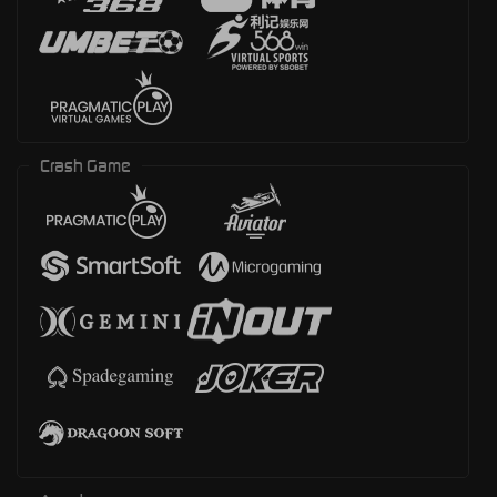
Crash Game