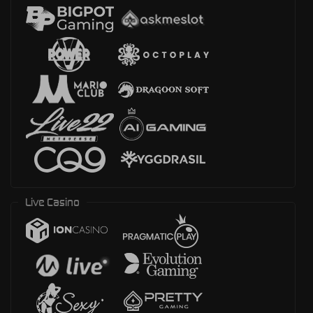
Live Casino