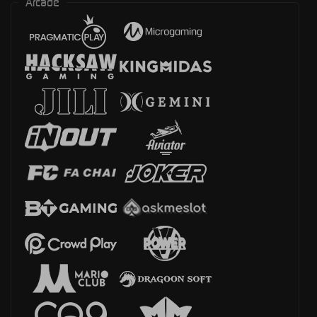
Arcade