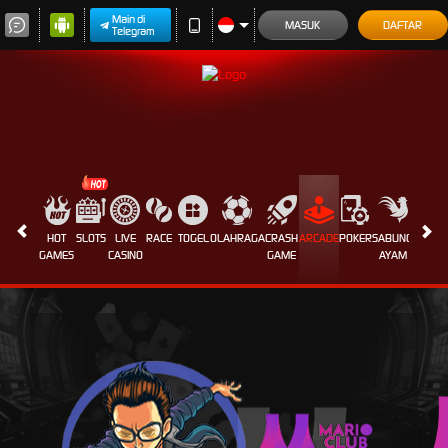
Main di
MASUK
DAFTAR
Telegram
HOT
SLOTS
LIVE
RACE
TOGEL
OLAHRAGA
CRASH
ARCADE
POKER
SABUNG
PROMO
GAMES
CASINO
GAME
AYAM