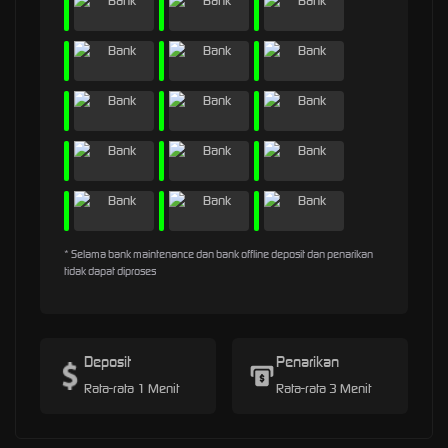
* Selama bank maintenance dan bank offline deposit dan penarikan
tidak dapat diproses
Deposit
Penarikan
Rata-rata 1 Menit
Rata-rata 3 Menit