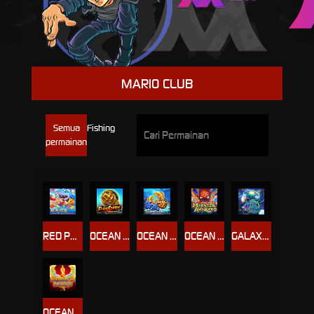
MARIO CLUB
Semua
Fishing
permainan
RED PACKET FISHING
OCEAN KING 2
OCEAN PROJECT
OCEAN KING 3
GALAXY WAR
OCEAN KING 4