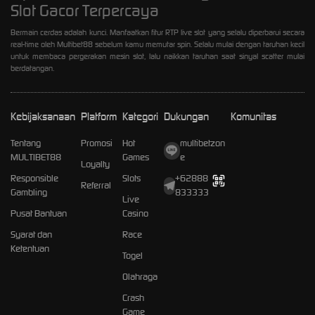
Slot Gacor Terpercaya
Bermain cerdas adalah kunci. Manfaatkan fitur RTP live slot yang selalu diperbarui secara
real-time oleh Multibet88 sebelum kamu memutar spin. Selalu mulai dengan taruhan kecil
untuk membaca pergerakan mesin slot, lalu naikkan taruhan saat sinyal scatter mulai
berdatangan.
Kebijaksanaan
Platform
Kategori
Dukungan
Komunitas
Tentang
Promosi
Hot
multibetzon
MULTIBET88
Games
e
Loyalty
Responsible
Slots
+62888
Referral
Gambling
833333
Live
Pusat Bantuan
Casino
Syarat dan
Race
Ketentuan
Togel
Olahraga
Crash
Game