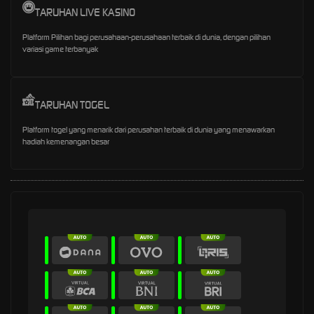
TARUHAN LIVE KASINO
Platform Pilihan bagi perusahaan-perusahaan terbaik di dunia, dengan pilihan
variasi game terbanyak
TARUHAN TOGEL
Platform togel yang menarik dari perusahan terbaik di dunia yang menawarkan
hadiah kemenangan besar