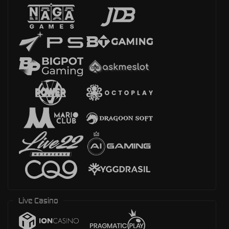
Live Casino