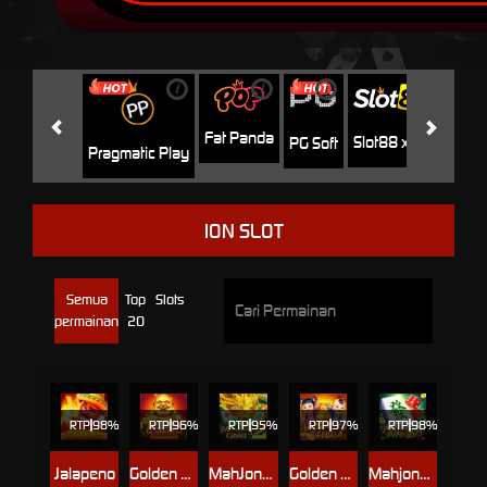
i
i
i
i
i
Facha
Fat Panda
Slot88 x PP
PG Soft
Pragmatic Play
ION SLOT
Semua
Top
Slots
permainan
20
RTP
98%
RTP
96%
RTP
95%
RTP
97%
RTP
98%
Jalapeno
Golden Maitreya Buddha
MahJong Gold 2
Golden Fuwa
Mahjong Infinity