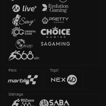
Race
Togel
Olahraga