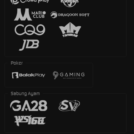
Poker
Sabung Ayam