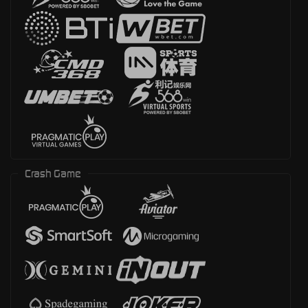
Crash Game