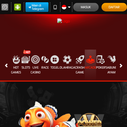
Main di
MASUK
DAFTAR
Telegram
HOT
SLOTS
LIVE
RACE
TOGEL
OLAHRAGA
CRASH
ARCADE
POKER
SABUNG
PROMO
GAMES
CASINO
GAME
AYAM