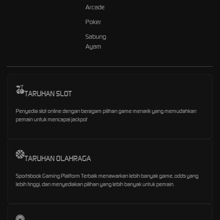
Arcade
Poker
Sabung
Ayam
TARUHAN SLOT
Penyedia slot online dengan beragam pilihan game menarik yang memudahkan
pemain untuk mencapai jackpot
TARUHAN OLAHRAGA
Sportsbook Gaming Platform Terbaik menawarkan lebih banyak game, odds yang
lebih tinggi, dan menyediakan pilihan yang lebih banyak untuk pemain.