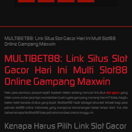
MULTIBET88: Link Situs Slot Gacor Hari Ini Multi Slot88
Online Gampang Maxwin
MULTIBET88: Link Situs Slot
Gacor Hari Ini Multi Slot88
Online Gampang Maxwin
Halo para pemburu jackpot sejati! Apakah kalian sedang mencari link situs
slot gacor
yang
tidak cuma umbar janji tapi memberikan bukti nyata gampang menang hari ini? Kalau begitu
kalian telah berada di situs yang tepat, Multibet88 hadir sebagai situs slot terbaik bagi para
pemain slot88 online indonesia yang mengincar kemenangan besar tanpa ribet. Yuk, kita
bahas kenapa Multibet88 bisa jadi rekomendasi utama minggu ini.
Kenapa Harus Pilih Link Slot Gacor