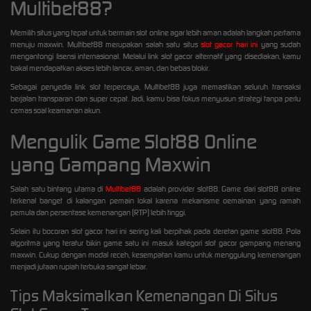
Multibet88?
Memilih situs yang tepat untuk bermain slot online agar lebih aman adalah langkah pertama
menuju maxwin. Multibet88 merupakan salah satu situs
slot gacor hari ini
yang sudah
mengantongi lisensi internasional. Melalui link slot gacor alternatif yang disediakan, kamu
bakal mendapatkan akses lebih lancar, aman, dan bebas blokir.
Sebagai penyedia link slot terpercaya, Multibet88 juga memastikan seluruh transaksi
berjalan transparan dan super cepat. Jadi, kamu bisa fokus menyusun strategi tanpa perlu
cemas soal keamanan akun.
Mengulik Game Slot88 Online
yang Gampang Maxwin
Salah satu bintang utama di
Multibet88
adalah provider slot88. Game dari slot88 online
terkenal banget di kalangan pemain lokal karena mekanisme oemainan yang ramah
pemula dan persentase kemenangan (RTP) lebih tinggi.
Selain itu bocoran slot gacor hari ini sering kali berpihak pada deretan game slot88. Pola
algoritma yang teratur bikin game satu ini masuk kategori slot gacor gampang menang
maxwin. Cukup dengan modal receh, kesempatan kamu untuk menggulung kemenangan
menjadi jutaan rupiah terbuka sangat lebar.
Tips Maksimalkan Kemenangan Di Situs