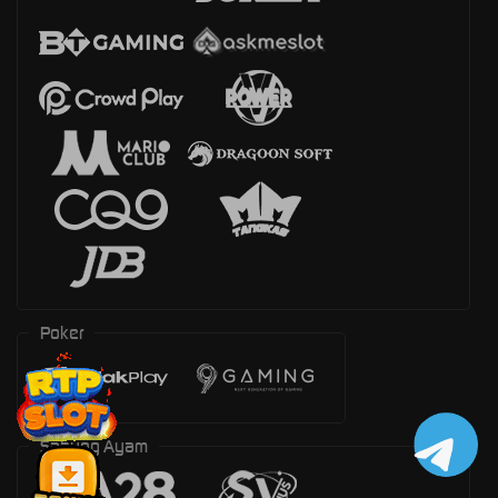
Poker
Sabung Ayam