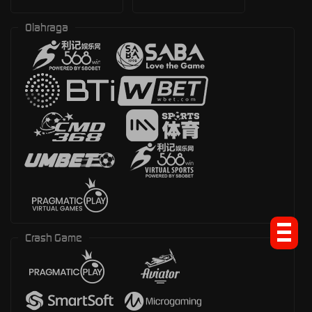
Olahraga
Crash Game