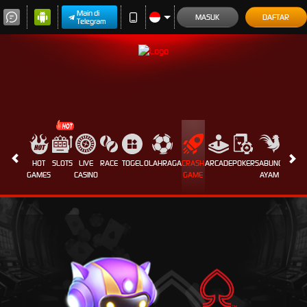
Main di
MASUK
DAFTAR
Telegram
HOT
SLOTS
LIVE
RACE
TOGEL
OLAHRAGA
CRASH
ARCADE
POKER
SABUNG
PROMO
GAMES
CASINO
GAME
AYAM