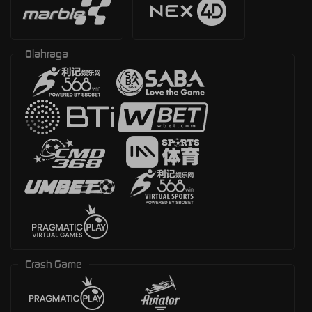
Olahraga
Crash Game