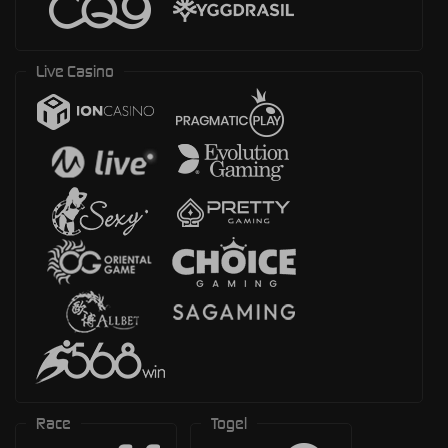
Live Casino
Race
Togel