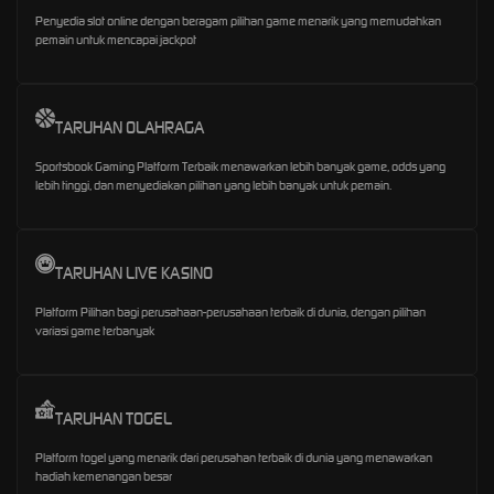
Penyedia slot online dengan beragam pilihan game menarik yang memudahkan
pemain untuk mencapai jackpot
TARUHAN OLAHRAGA
Sportsbook Gaming Platform Terbaik menawarkan lebih banyak game, odds yang
lebih tinggi, dan menyediakan pilihan yang lebih banyak untuk pemain.
TARUHAN LIVE KASINO
Platform Pilihan bagi perusahaan-perusahaan terbaik di dunia, dengan pilihan
variasi game terbanyak
TARUHAN TOGEL
Platform togel yang menarik dari perusahan terbaik di dunia yang menawarkan
hadiah kemenangan besar