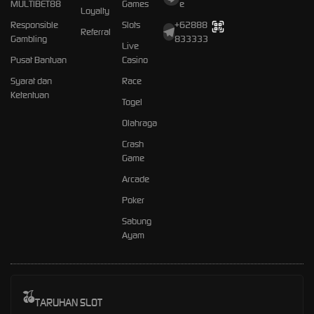
MULTIBET88
Games
e
Loyalty
Responsible
Slots
+62888
Referral
Gambling
833333
Live
Pusat Bantuan
Casino
Syarat dan
Race
Ketentuan
Togel
Olahraga
Crash
Game
Arcade
Poker
Sabung
Ayam
TARUHAN SLOT