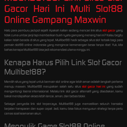
Gacor Hari Ini Multi Slot88
Online Gampang Maxwin
Halo para pemburu jackpot sejati! Apakah kalian sedang mencari link situs
slot gacor
yang
tidak cuma umbar janji tapi memberikan bukti nyata gampang menang hari ini? Kalau begitu
kalian telah berada di situs yang tepat, Multibet88 hadir sebagai situs slot terbaik bagi para
pemain slot88 online indonesia yang mengincar kemenangan besar tanpa ribet. Yuk, kita
bahas kenapa Multibet88 bisa jadi rekomendasi utama minggu ini.
Kenapa Harus Pilih Link Slot Gacor
Multibet88?
Memilih situs yang tepat untuk bermain slot online agar lebih aman adalah langkah pertama
menuju maxwin. Multibet88 merupakan salah satu situs
slot gacor hari ini
yang sudah
mengantongi lisensi internasional. Melalui link slot gacor alternatif yang disediakan, kamu
bakal mendapatkan akses lebih lancar, aman, dan bebas blokir.
Sebagai penyedia link slot terpercaya, Multibet88 juga memastikan seluruh transaksi
berjalan transparan dan super cepat. Jadi, kamu bisa fokus menyusun strategi tanpa perlu
cemas soal keamanan akun.
Mengulik Game Slot88 Online